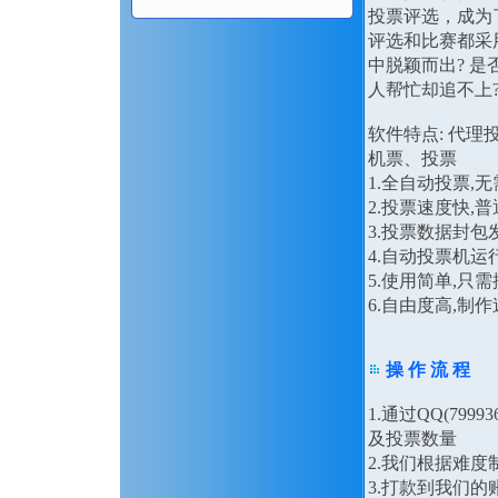
投票评选，成为
评选和比赛都采
中脱颖而出? 是
人帮忙却追不上
软件特点: 代
机票、投票
1.全自动投票,
2.投票速度快,
3.投票数据封
4.自动投票机运
5.使用简单,只
6.自由度高,
操 作 流 程
1.通过QQ(79
及投票数量
2.我们根据难
3.打款到我们的