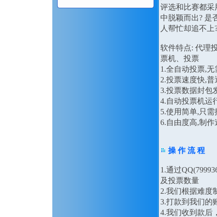
评选和比赛都采
中脱颖而出? 是
人帮忙却追不上
软件特点: 代
票机、投票
1.全自动投票,
2.投票速度快,
3.投票数据封
4.自动投票机运
5.使用简单,只
6.自由度高,
操 作 流 程
1.通过QQ(79
及投票数量
2.我们根据难
3.打款到我们的
4.我们收到款