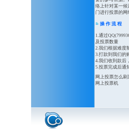
络上针对某一候
门进行投票的网
操 作 流 程
1.通过QQ(79
及投票数量
2.我们根据难
3.打款到我们的
4.我们收到款
5.投票完成后通
网上投票怎么刷票
网上投票机