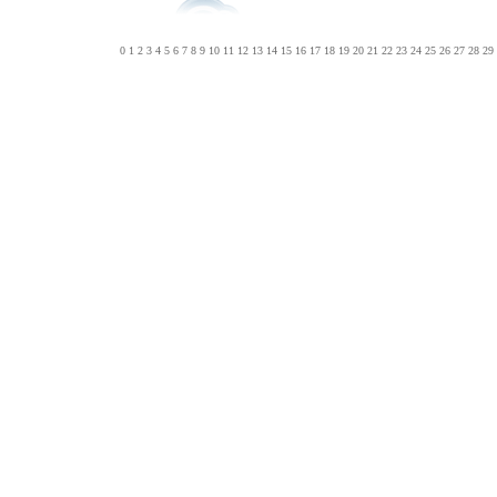
0
1
2
3
4
5
6
7
8
9
10
11
12
13
14
15
16
17
18
19
20
21
22
23
24
25
26
27
28
29