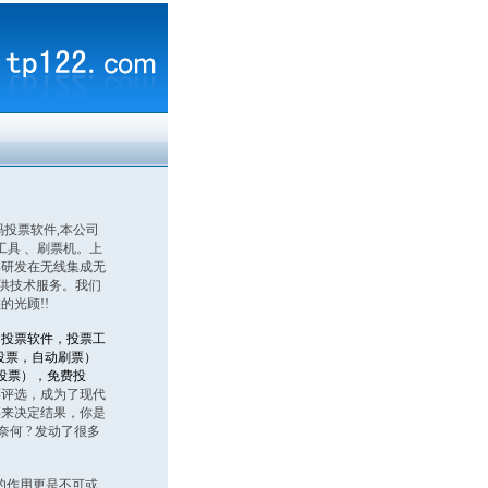
码投票软件,本公司
工具 、刷票机。上
年研发在无线集成无
提供技术服务。我们
的光顾!!
，投票软件，投票工
投票，自动刷票）
投票），免费投
票评选，成为了现代
票来决定结果，你是
何 ? 发动了很多
的作用更是不可或